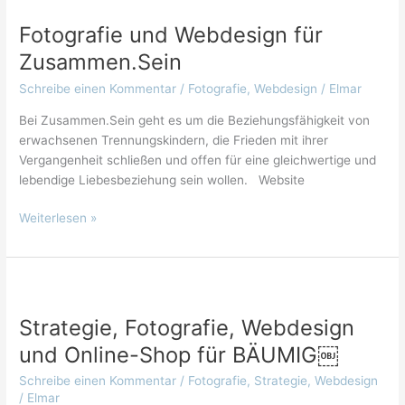
und
Fotografie und Webdesign für
Webdesign
für
Zusammen.Sein
Zusammen.Sein
Schreibe einen Kommentar
/
Fotografie
,
Webdesign
/
Elmar
Bei Zusammen.Sein geht es um die Beziehungsfähigkeit von
erwachsenen Trennungskindern, die Frieden mit ihrer
Vergangenheit schließen und offen für eine gleichwertige und
lebendige Liebesbeziehung sein wollen. Website
Weiterlesen »
Strategie,
Fotografie,
Strategie, Fotografie, Webdesign
Webdesign
und
und Online-Shop für BÄUMIG￼
Online-
Schreibe einen Kommentar
/
Fotografie
,
Strategie
,
Webdesign
Shop
/
Elmar
für