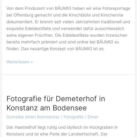
BÄUMIG
Von dem Produzent von BÄUMIG haben wir eine Fotoreportage
￼
bei Offenburg gemacht und die Kirschblüte und Kirschernte
dokumentiert. Er brennt seit vielen Jahrzehnten traditionell und
exquisite Edeldestillate und verwendet dafür ausschliesslich
seine eigenen Früchten. Die Edeldestillate wurden inzwischen
bereits mehrfach prämiert und sind online bei BÄUMIG zu
finden. Das neuartige Konzept von BÄUMIG ist es
Weiterlesen »
Fotografie
für
Fotografie für Demeterhof in
Demeterhof
in
Konstanz am Bodensee
Konstanz
Schreibe einen Kommentar
/
Fotografie
/
Elmar
am
Bodensee
Der Haettelihof liegt ruhig und idyllisch im Hockgraben in
Konstanz und ist eine Perle der Landwirtschaft. Der